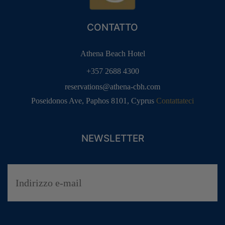
CONTATTO
Athena Beach Hotel
+357 2688 4300
VACANZE IN FAMIGLIA
MATRIMONI
reservations@athena-cbh.com
VACANZE ALL’INSEGNA
VACANZE SOLO PER ADULTI
DELL’ATTIVITÀ
Poseidonos Ave, Paphos 8101, Cyprus
Contattateci
NEWSLETTER