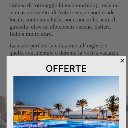
ripiena di formaggio bianco morbido), insieme
a un assortimento di frutta secca e noci crude
locali, come mandorle, noci, nocciole, semi di
girasole, oltre ad albicocche secche, datteri,
fichi e molto altro.
Lasciate perdere la colazione all’inglese e
quella continentale e durante la vostra vacanza
nei Constantinou Bros Hotels concedetevi una
OFFERTE
sana colazione. Assaporate la nostra colazione
cipriota.
MARATONA E MEZZA MARATONA DI
CIPRO LOGICOM