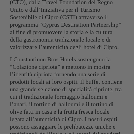
(CTO), dalla Travel Foundation del Regno
Unito e dall’Iniziativa per il Turismo
Sostenibile di Cipro (CSTI) attraverso il
programma “Cyprus Destination Partnership”
al fine di promuovere la storia e la cultura
della gastronomia tradizionale locale e di
valorizzare l’autenticità degli hotel di Cipro.
L’ALBERGO
RIUNIONI
I Constantinou Bros Hotels sostengono la
CAMERE E SUITE
POSIZIONE
“Colazione cipriota” e mettono in mostra
OFFERTE SPECIALI
l’identità cipriota fornendo una serie di
GALLERIA FOTOGRAFICA
PRIVILEGI DELLA CLASSE ELITE
prodotti locali ai loro ospiti. Il buffet contiene
CONTATTO
PRANZO
una grande selezione di specialità cipriote, tra
ONLINE CHECK-IN
ELISIR SPA
cui il tradizionale formaggio halloumi e
l’anari, il tortino di halloumi e il tortino di
olive fatti in casa e la frutta fresca locale
legata all’autenticità di Cipro. I nostri ospiti
possono assaggiare le prelibatezze uniche e