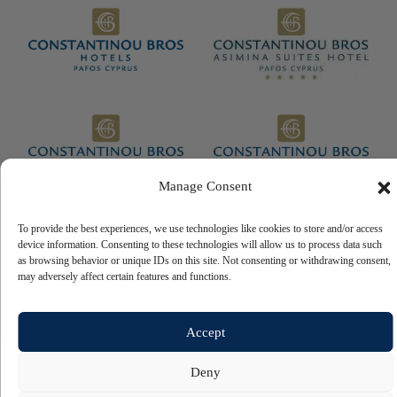
Manage Consent
To provide the best experiences, we use technologies like cookies to store and/or access
device information. Consenting to these technologies will allow us to process data such
© 2026 Copyright Constantinou Bros Hotels Ltd Tutti i diritti riservati.
as browsing behavior or unique IDs on this site. Not consenting or withdrawing consent,
Alimentato da
NELIOS
may adversely affect certain features and functions.
Accept
Deny