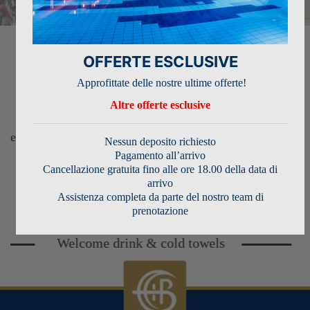
OFFERTE ESCLUSIVE
Approfittate delle nostre ultime offerte!
APPROFITTATE DELLA NOSTRA ÉLITE
CLASS
Altre offerte esclusive
IDEAL FOR
e di vantaggi super esclusivi prenotando direttamente con
Nessun deposito richiesto
noi
Pagamento all’arrivo
Cancellazione gratuita fino alle ore 18.00 della data di
arrivo
PRENOTA ORA
Assistenza completa da parte del nostro team di
prenotazione
Welcome drink & cold towels
E