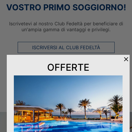
VOSTRO PRIMO SOGGIORNO!
Iscrivetevi al nostro Club Fedeltà per beneficiare di
un'ampia gamma di vantaggi e privilegi.
ISCRIVERSI AL CLUB FEDELTÀ
OFFERTE
OFFERTE SPECIALI
Prenota ora e approfitta