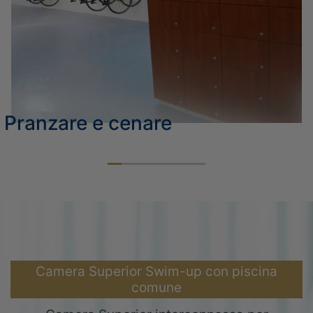
PRIVILEGI DELLA CLASSE ELITE
CONTATTO
PRANZO
ONLINE CHECK-IN
ELISIR SPA
Pranzare e cenare
Camera Superior Swim-up con piscina
comune