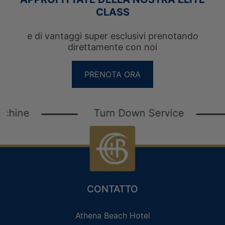
CLASS
GUEST LOYALTY CLUB
e di vantaggi super esclusivi prenotando
LOGIN
PRIVILEGES
direttamente con noi
PRENOTA ORA
Turn Down Service
Pr
CONTATTO
Athena Beach Hotel