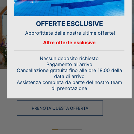
OFFERTE ESCLUSIVE
Approfittate delle nostre ultime offerte!
Altre offerte esclusive
Nessun deposito richiesto
Pagamento all’arrivo
Cancellazione gratuita fino alle ore 18.00 della
data di arrivo
IDEAL FOR
Estate 2027 – Prenoti in anticipo e risparmia
Offerta Free Ultra All Inclusive Inverno
INVERNO 2026/2027 – SCONTO PER
Assistenza completa da parte del nostro team
Estate 2027 – Offerta pasti ridotti
Offerta speciale matrimoni
di prenotazione
2026/2027
il 6,5%.
SOGGIORNI PROLUNGATI 10%
PRENOTA QUESTA OFFERTA
PRENOTA QUESTA OFFERTA
PRENOTA QUESTA OFFERTA
PRENOTA QUESTA OFFERTA
PRENOTA QUESTA OFFERTA