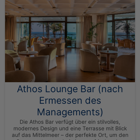
TAGUNGEN
DAS HOTEL
STANDORT
ZIMMER & SUITEN
COVID-19 – GESUNDHEITS UND
BESONDERE ANGEBOTE
SICHERHEITSMASSNAHMEN
PRIVILEGIEN DER ELITEKLASSE
FOTOGALERIE
DINING
ONLINE-CHECK-IN
ELIXIER SPA
Athos Lounge Bar (nach
KONTAKT
COVID-19 UPDATES
ONLINE CHECK-IN
Ermessen des
Managements)
Die Athos Bar verfügt über ein stilvolles,
modernes Design und eine Terrasse mit Blick
auf das Mittelmeer – der perfekte Ort, um den