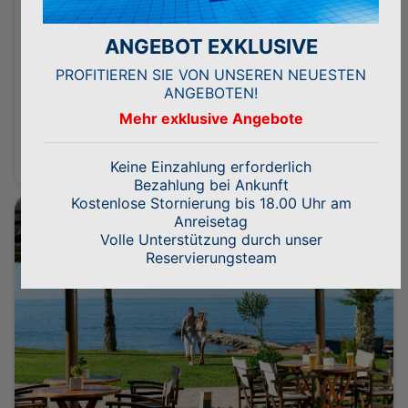
(Sommer)
Neu im Hotel ist die St. Andrew’s Rooftop Bar
ANGEBOT EXKLUSIVE
(Elite Class – Adults only über 16 Jahre).
Ein erhöhtes Paradies mit atemberaubendem
PROFITIEREN SIE VON UNSEREN NEUESTEN
Meerblick ist der ideale Ort, um sich zu
ANGEBOTEN!
entspannen, die Farben des Sonnenuntergangs
Mehr exklusive Angebote
zu beobachten und dabei Ihre Cocktails und
Drinks bei entspannender Lounge-Musik zu
genießen.
Keine Einzahlung erforderlich
Bezahlung bei Ankunft
IDEAL FOR
Kostenlose Stornierung bis 18.00 Uhr am
Anreisetag
Volle Unterstützung durch unser
Reservierungsteam