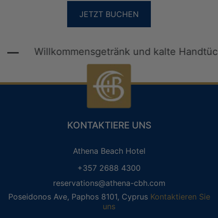
JETZT BUCHEN
Willkommensgetränk und kalte Handtücher
KONTAKTIERE UNS
GUEST LOYALTY CLUB
Athena Beach Hotel
+357 2688 4300
LOGIN
REGISTER
reservations@athena-cbh.com
Poseidonos Ave, Paphos 8101, Cyprus
Kontaktieren Sie
uns